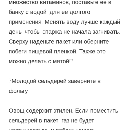
множество витаминов, поставьте ее в
банку с водой, для ее долгого
EXPLORE
применения. Менять воду лучше каждый
день, чтобы спаржа не начала загнивать.
BB CHEFS
BB IN OLYMPICS 2018
Сверху наденьте пакет или оберните
MASTERMIND
BB FASHION DESIGNERS
побеги пищевой пленкой. Также это
можно делать с мятой!?
BERRIES
BB PRODUCT DESIGNERS
BB ART COLONY
BB PHOTOGRAPHERS
?Молодой сельдерей заверните в
BB QUOTES
фольгу
Овощ содержит этилен. Если поместить
CONNECT
сельдерей в пакет, газ не будет