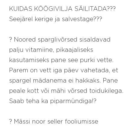
KUIDAS KÖÖGIVILJA SÄILITADA???
Seejärel kerige ja salvestage???
? Noored sparglivõrsed sisaldavad
palju vitamiine, pikaajaliseks
kasutamiseks pane see purki vette.
Parem on vett iga päev vahetada, et
spargel mädanema ei hakkaks. Pane
peale kott või mähi võrsed toidukilega.
Saab teha ka piparmündiga!?
? Mässi noor seller fooliumisse