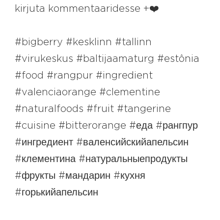
kirjuta kommentaaridesse +❤️
#bigberry #kesklinn #tallinn
#virukeskus #baltijaamaturg #estônia
#food #rangpur #ingredient
#valenciaorange #clementine
#naturalfoods #fruit #tangerine
#cuisine #bitterorange #еда #рангпур
#ингредиент #валенсийскийапельсин
#клементина #натуральныепродукты
#фрукты #мандарин #кухня
#горькийапельсин