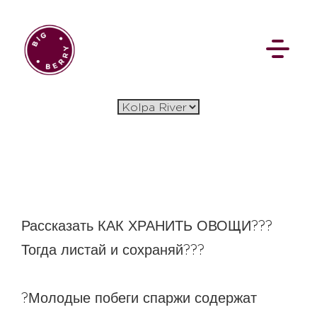
EN
SI
BROWSE
Рассказать КАК ХРАНИТЬ ОВОЩИ???
Тогда листай и сохраняй???
Flat Rate
Events
Booking
News
Projects
Stories
Pages
Backstage
?Молодые побеги спаржи содержат
Social Wall