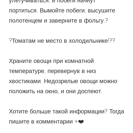
улетучиваться, и побеги начнут
#bigberry
#luxuryoffreedom
портиться. Вымойте побеги, высушите
#bbkolpariver
#bbdestinations
полотенцем и заверните в фольгу.?
#bbhouses
#bbdesign
#bbchef
#bbmastermind
#bbinolympics2018
?Томатам не место в холодильнике!??
Храните овощи при комнатной
температуре, перевернув в низ
хвостиками. Недозрелые овощи можно
положить на окно, и они доспеют.
Хотите больше такой информации? Тогда
пишите в комментарии +❤️