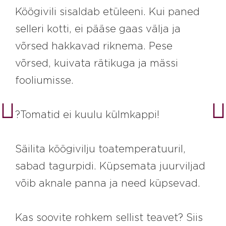
Köögivili sisaldab etüleeni. Kui paned
selleri kotti, ei pääse gaas välja ja
võrsed hakkavad riknema. Pese
võrsed, kuivata rätikuga ja mässi
fooliumisse.
?Tomatid ei kuulu külmkappi!
Säilita köögivilju toatemperatuuril,
sabad tagurpidi. Küpsemata juurviljad
võib aknale panna ja need küpsevad.
Kas soovite rohkem sellist teavet? Siis